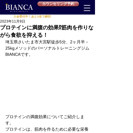
カウンセリング予約
入会受付中！あと3名で締切
累計受講者
625名
突破‼
2023年11月9日
プロテインに満腹の効果⁉︎筋肉を作りな
がら食欲を抑える！
埼玉県さいたま市大宮駅徒歩5分、2ヶ月半－
25kgメソッドのパーソナルトレーニングジム
BIANCAです。
プロテインの満腹効果についてご紹介しま
す。
プロテインは、筋肉を作るために必要な栄養