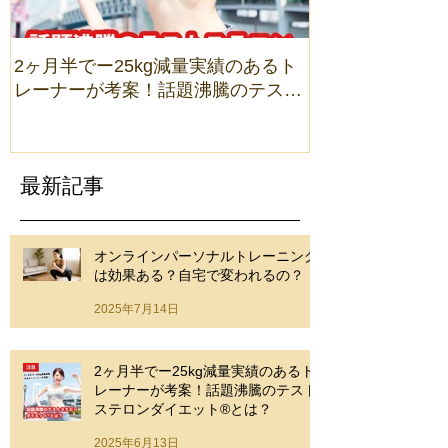
2ヶ月半でー25kg減量実績のあるト
2ヶ月半でー25
レーナーが考案！話題沸騰のテスト
の人生観を変えた
ステロンダイエット®とは？
最新記事
オンラインパーソナルトレーニング
は効果ある？自宅で変われるの？
2025年7月14日
2ヶ月半でー25kg減量実績のあるト
レーナーが考案！話題沸騰のテスト
ステロンダイエット®とは？
2025年6月13日