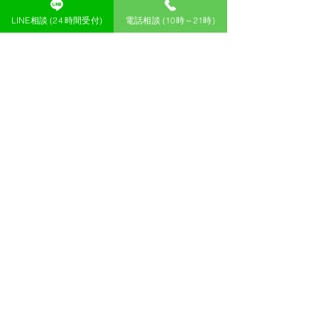
ダイエットの方法の種類とそれぞれ
LINE相談 (24 時間受付)
電話相談 (10時～21時)
の効果を徹底解説！
2023年11月19日
パーソナルジムのメリットとデメリ
ットを徹底解説！
2023年11月19日
痩せる基本！カロリー計算や運動強
度など徹底解説！
2023年11月19日
大宮のパーソナルジムが安いのに痩
せると話題に！注目のBIANCAジム
に迫る！