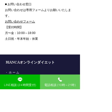
■ お問い合わせ窓口
お問い合わせは専用フォームよりお願いいたしま
す。
お問い合わせフォーム
【受付時間】
月〜金：10:00～18:00
土日祝・年末年始：休業
BIANCAオンラインダイエット
​・
ホーム
​・
無料カウンセリング予約
LINE相談 (24 時間受付)
電話相談 (10時～21時)
・
“家でラク痩せプログラム”の流れ
・
BIANCA -25kgメソッド Story
・
Before After / 女性
・
Before After / 男性