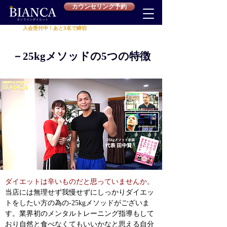
カウンセリング予約
入会受付中！あと3名で締切
累計受講者
625名
突破‼
－25kgメソッドの5つの特徴
ダイエットは辛いものだと思っていませんか。
当店には無理せず我慢せずにしっかりダイエッ
トをしたい方の為の-25kgメソッドがございま
す。業界初のメンタルトレーニング指導もして
おり自然と食べなくてもいいかなと思える自分