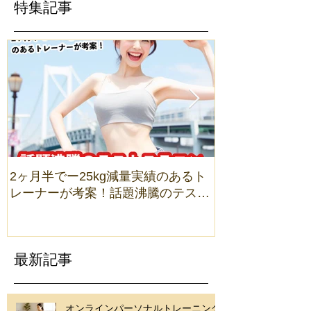
特集記事
2ヶ月半でー25kg減量実績のあるト
2ヶ月半でー25
レーナーが考案！話題沸騰のテスト
の人生観を変えた
ステロンダイエット®とは？
最新記事
オンラインパーソナルトレーニング